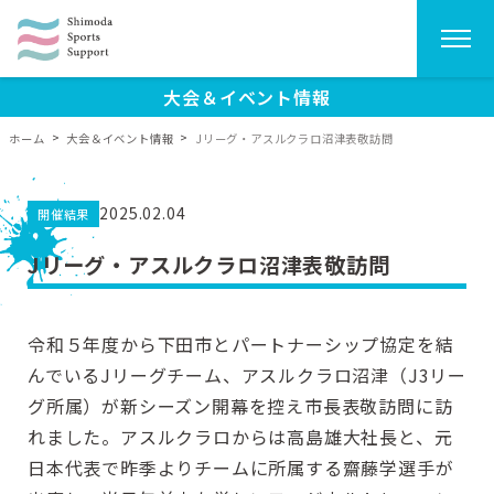
Skip
大会＆イベント情報
to
ホーム
>
大会＆イベント情報
>
Jリーグ・アスルクラロ沼津表敬訪問
content
2025.02.04
開催結果
Jリーグ・アスルクラロ沼津表敬訪問
令和５年度から下田市とパートナーシップ協定を結
んでいるJリーグチーム、アスルクラロ沼津（J3リー
グ所属）が新シーズン開幕を控え市長表敬訪問に訪
れました。アスルクラロからは高島雄大社長と、元
日本代表で昨季よりチームに所属する齋藤学選手が