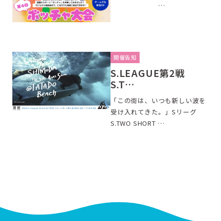
…
開催告知
S.LEAGUE第2戦
S.T…
「この街は、いつも新しい波を
受け入れてきた。」Sリーグ
S.TWO SHORT …