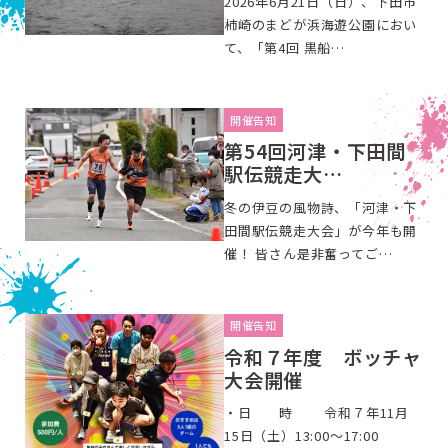
2026年6月21日（日）、下田市
柿崎のまどが浜海遊公園におい
て、「第4回 黒船…
開催告知
第54回河津・下田間
駅伝競走大…
冬の伊豆の風物詩、「河津・下
田間駅伝競走大会」が今年も開
催！ 皆さん是非奮ってご…
開催告知
令和７年度 ボッチャ
大会開催
・日 時 令和７年11月
15日（土）13:00～17:00