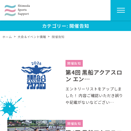
Skip
カテゴリー:
開催告知
to
ホーム
>
大会＆イベント情報
>
開催告知
content
開催告知
第4回 黒船アクアスロ
ン エン…
エントリーリストをアップしま
した！ 内容ご確認いただき誤り
や記載がないなどござい…
開催告知