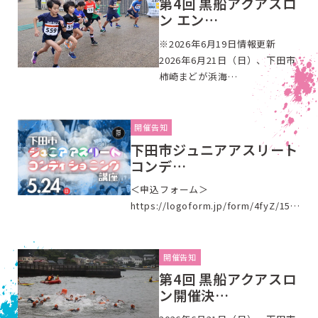
第4回 黒船アクアスロ
ン エン…
※2026年6月19日情報更新
2026年6月21日（日）、下田市
柿崎まどが浜海…
開催告知
下田市ジュニアアスリート
コンデ…
＜申込フォーム＞
https://logoform.jp/form/4fyZ/15…
開催告知
第4回 黒船アクアスロ
ン開催決…